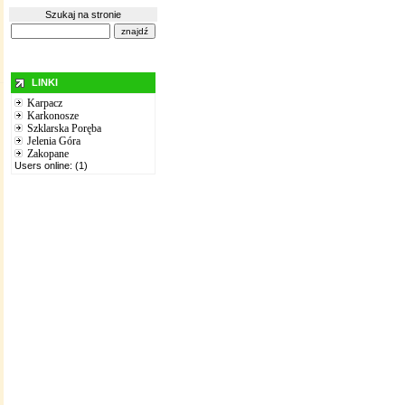
Szukaj na stronie
LINKI
Karpacz
Karkonosze
Szklarska Poręba
Jelenia Góra
Zakopane
Users online: (1)