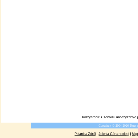
Korzystanie z serwisu miedzyzdroje.
Copyright © 2004-2026 Tenet 
|
Polanica Zdrój
|
Jelenia Góra noclegi
|
Mię