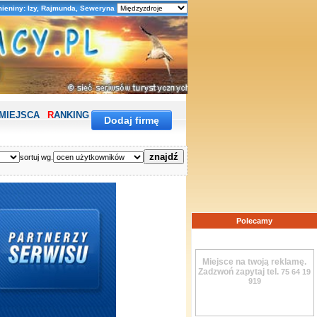
mieniny: Izy, Rajmunda, Seweryna
MIEJSCA
R
ANKING
POGODA
Dodaj firmę
sortuj wg.
Polecamy
Miejsce na twoją reklamę.
Zadzwoń zapytaj tel.
75 64 19
919