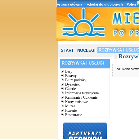
+strona główna
+dodaj do ulubionych
Polen
ROZRYWKA i USŁUG
START
NOCLEGI
Rozrywk
ROZRYWKA I USŁUGI
szukane słow
Bary
Baseny
Biura podróży
Dyskoteki
Galerie
Informacja turystyczna
Kawiarnie i Cukiernie
Korty tenisowe
Muzea
Pizzerie
Restauracje